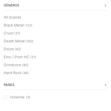
GÉNEROS
All brands
Black Metal
(123)
Crust
(37)
Death Metal
(160)
Doom
(82)
Emo / Post-HC
(21)
Grindcore
(85)
Hard Rock
(48)
Hardcore
(153)
PAÍSES
Heavy Metal
(91)
Otros
(38)
Holanda
(3)
Prog
(25)