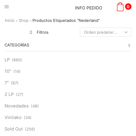
0
INFO PEDIDO
Inicio
Shop
Productos Etiquetados “Nederland”
Filtros
CATEGORÍAS
LP
(660)
10"
(14)
7"
(87)
2 LP
(27)
Novedades
(48)
Vinilako
(34)
Sold Out
(256)