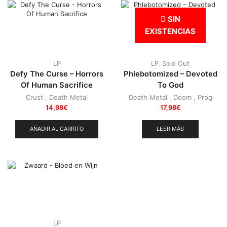
Punk
(146)
SIN
Sludge
(35)
EXISTENCIAS
Stoner
(22)
Thrash Metal
(108)
LP
LP
,
Sold Out
Defy The Curse – Horrors
Phlebotomized – Devoted
Of Human Sacrifice
To God
Crust
,
Death Metal
Death Metal
,
Doom
,
Prog
14,98
€
17,98
€
AÑADIR AL CARRITO
LEER MÁS
LP