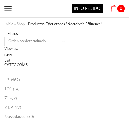
INFO PEDIDO
0
Inicio
Shop
Productos Etiquetados “Necrolytic Effluence”
Filtros
View as:
Grid
List
CATEGORÍAS
LP
(662)
10"
(14)
7"
(87)
2 LP
(27)
Novedades
(50)
Vinilako
(34)