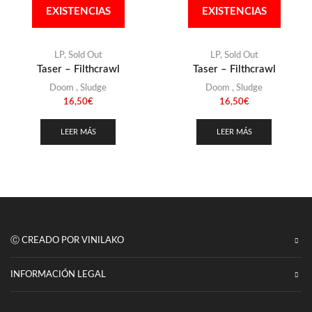
Punk
EXISTENCIAS
EXISTENCIAS
(146)
Sludge
(35)
Stoner
LP
,
Sold Out
LP
,
Sold Out
(22)
Taser – Filthcrawl
Taser – Filthcrawl
Thrash Metal
(109)
Doom
,
Sludge
Doom
,
Sludge
16,50
€
16,50
€
LEER MÁS
LEER MÁS
Ⓒ CREADO POR VINILAKO
INFORMACIÓN LEGAL