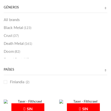
Sold Out
(256)
GÉNEROS
All brands
Black Metal
(123)
Crust
(37)
Death Metal
(161)
Doom
(82)
Emo / Post-HC
(21)
Grindcore
(86)
PAÍSES
Hard Rock
(48)
Finlandia
(2)
Hardcore
(153)
Heavy Metal
(91)
Otros
(38)
Prog
(25)
SIN
SIN