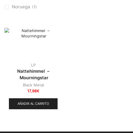
Otros
(38)
Noruega
(1)
Prog
(25)
Punk
(146)
Sludge
(35)
Stoner
(22)
Thrash Metal
(108)
LP
Nattehimmel –
Mourningstar
Black Metal
17,98
€
AÑADIR AL CARRITO