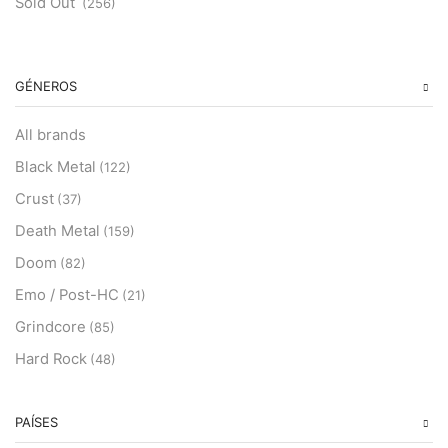
Sold Out
(256)
GÉNEROS
All brands
Black Metal
(122)
Crust
(37)
Death Metal
(159)
Doom
(82)
Emo / Post-HC
(21)
Grindcore
(85)
Hard Rock
(48)
Hardcore
(153)
Heavy Metal
PAÍSES
(91)