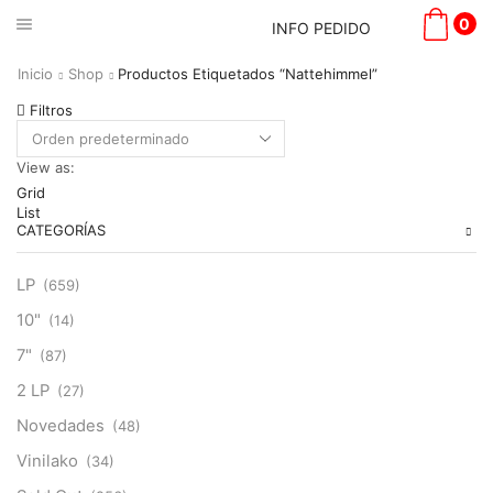
0
INFO PEDIDO
Inicio
Shop
Productos Etiquetados “Nattehimmel”
Filtros
View as:
Grid
List
CATEGORÍAS
LP
(659)
10"
(14)
7"
(87)
2 LP
(27)
Novedades
(48)
Vinilako
(34)