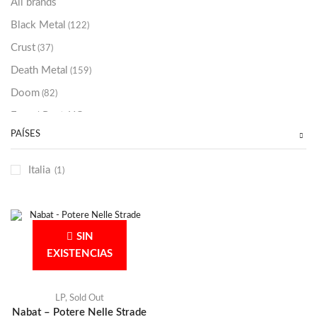
All brands
Black Metal
(122)
Crust
(37)
Death Metal
(159)
Doom
(82)
Emo / Post-HC
(21)
PAÍSES
Grindcore
(85)
Hard Rock
(48)
Italia
(1)
Hardcore
(153)
Heavy Metal
(91)
Otros
(38)
SIN
Prog
(25)
EXISTENCIAS
Punk
(146)
Sludge
(35)
LP
,
Sold Out
Nabat – Potere Nelle Strade