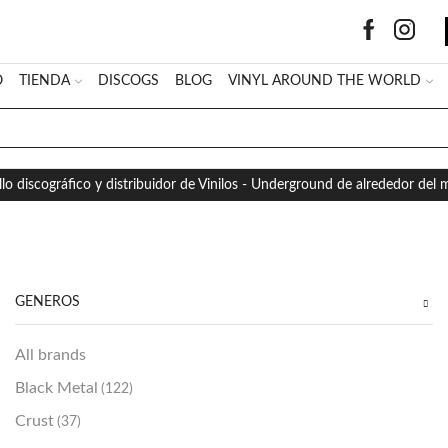
O
TIENDA
DISCOGS
BLOG
VINYL AROUND THE WORLD
SEARCH
INPUT
llo discográfico y distribuidor de Vinilos - Underground de alrededor del
GÉNEROS
All brands
Black Metal
(122)
Crust
(37)