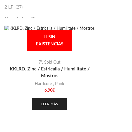
2 LP
(27)
Novedades
(48)
Vinilako
(34)
SIN
Sold Out
(256)
EXISTENCIAS
7"
,
Sold Out
KKLRD. Zinc / Estricalla / Humilitate /
Mostros
Hardcore
,
Punk
6,90
€
LEER MÁS