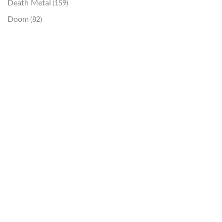
Death Metal
(159)
Doom
(82)
Emo / Post-HC
(21)
Grindcore
(85)
Hard Rock
(48)
Hardcore
(153)
Heavy Metal
(91)
Otros
(38)
Prog
(25)
Punk
(146)
Sludge
(35)
Stoner
(22)
Thrash Metal
(108)