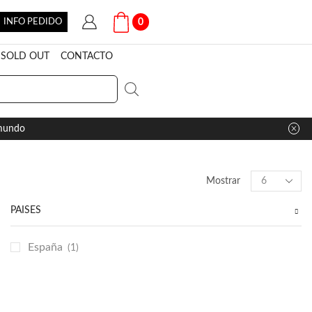
INFO PEDIDO
0
SOLD OUT
CONTACTO
 mundo
Products
Mostrar
per
page
PAÍSES
España
(1)