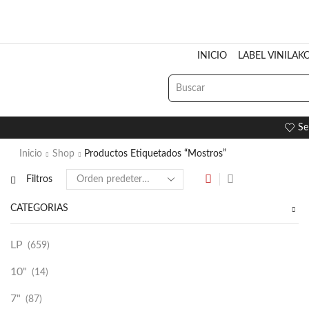
INICIO
LABEL VINILAK
Se
Inicio
Shop
Productos Etiquetados “Mostros”
Filtros
CATEGORÍAS
LP
(659)
10"
(14)
7"
(87)