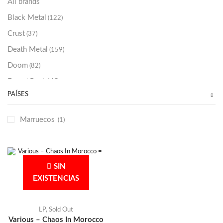
All brands
Black Metal
(122)
Crust
(37)
Death Metal
(159)
Doom
(82)
Emo / Post-HC
(21)
PAÍSES
Grindcore
(85)
Hard Rock
(48)
Marruecos
(1)
Hardcore
(153)
Heavy Metal
(91)
Otros
(38)
SIN
Prog
(25)
EXISTENCIAS
Punk
(146)
Sludge
(35)
LP
,
Sold Out
Various – Chaos In Morocco