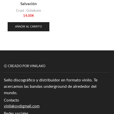
Stoner
(22)
Salvación
Thrash Metal
(108)
Crust
,
Grindcore
14,00
€
AÑADIR AL CARRITO
Ⓒ CREADO POR VINILAKO
Sello discográfico y distribuidor en formato vinilo. Te
acercamos las bandas underground de alrededor del
mundo.
Contacto
vinilakov@gmail.com
Redes sociales