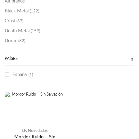
All brands
Black Metal
(122)
Crust
(37)
Death Metal
(159)
Doom
(82)
Emo / Post-HC
(21)
PAÍSES
Grindcore
(85)
Hard Rock
(48)
España
(1)
Hardcore
(153)
Heavy Metal
(91)
Otros
(38)
Prog
(25)
Punk
(146)
Sludge
(35)
LP
,
Novedades
Mordor Ruido – Sin