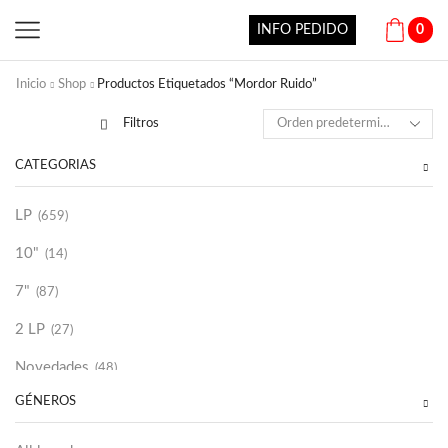
INFO PEDIDO
0
Inicio
Shop
Productos Etiquetados “Mordor Ruido”
Filtros
CATEGORÍAS
LP
(659)
10"
(14)
7"
(87)
2 LP
(27)
Novedades
(48)
GÉNEROS
Vinilako
(34)
Sold Out
(256)