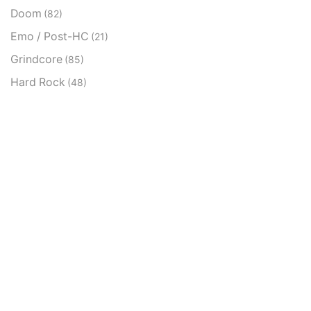
Doom
(82)
Emo / Post-HC
(21)
Grindcore
(85)
Hard Rock
(48)
Hardcore
(153)
Heavy Metal
(91)
Otros
(38)
Prog
(25)
Punk
(146)
Sludge
(35)
Stoner
(22)
Thrash Metal
(108)