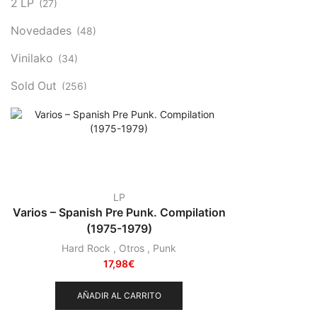
2 LP
(27)
Novedades
(48)
Vinilako
(34)
Sold Out
(256)
LP
Varios – Spanish Pre Punk. Compilation
(1975-1979)
Hard Rock
,
Otros
,
Punk
17,98
€
AÑADIR AL CARRITO