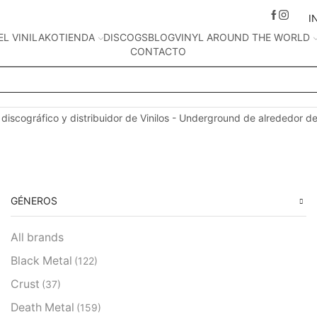
I
EL VINILAKO
TIENDA
DISCOGS
BLOG
VINYL AROUND THE WORLD
CONTACTO
Search
input
 discográfico y distribuidor de Vinilos - Underground de alrededor d
GÉNEROS
All brands
Black Metal
(122)
Crust
(37)
Death Metal
(159)