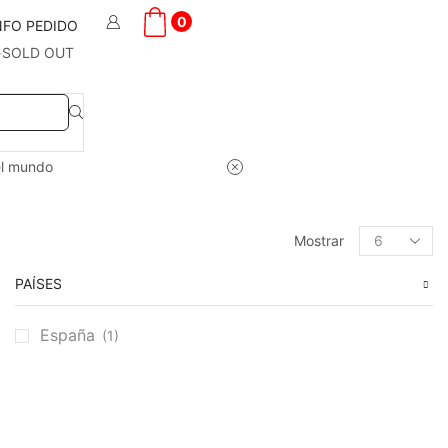
0
NFO PEDIDO
SOLD OUT
el mundo
Products
Mostrar
per
page
PAÍSES
España
(1)