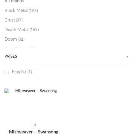
All brands
Black Metal
(122)
Crust
(37)
Death Metal
(159)
Doom
(82)
Emo / Post-HC
(21)
PAÍSES
Grindcore
(85)
Hard Rock
(48)
España
(1)
Hardcore
(153)
Heavy Metal
(91)
Otros
(38)
Prog
(25)
Punk
(146)
Sludge
(35)
LP
Mistweaver – Swansong