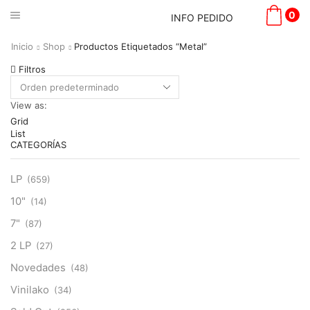
0
INFO PEDIDO
Inicio
Shop
Productos Etiquetados “Metal”
Filtros
View as:
Grid
List
CATEGORÍAS
LP
(659)
10"
(14)
7"
(87)
2 LP
(27)
Novedades
(48)
Vinilako
(34)