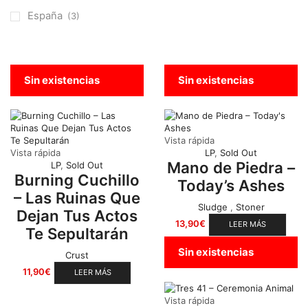
Otros
(38)
España
(3)
Prog
(25)
Punk
(146)
Sludge
(35)
Sin existencias
Sin existencias
Stoner
(22)
Thrash Metal
(108)
Vista rápida
Vista rápida
LP
,
Sold Out
Mano de Piedra –
LP
,
Sold Out
Burning Cuchillo
Today’s Ashes
– Las Ruinas Que
Sludge
,
Stoner
Dejan Tus Actos
13,90
€
LEER MÁS
Te Sepultarán
Sin existencias
Crust
11,90
€
LEER MÁS
Vista rápida