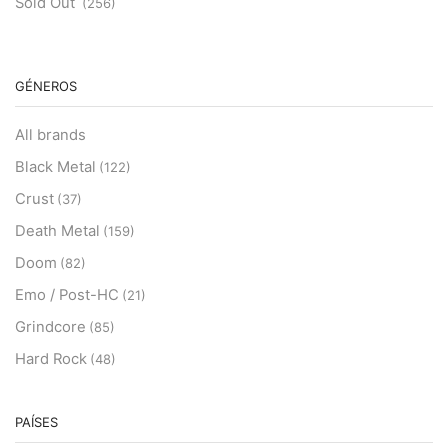
Sold Out
(256)
GÉNEROS
All brands
Black Metal
(122)
Crust
(37)
Death Metal
(159)
Doom
(82)
Emo / Post-HC
(21)
Grindcore
(85)
Hard Rock
(48)
Hardcore
(153)
Heavy Metal
PAÍSES
(91)