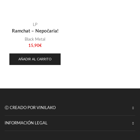
Punk
(146)
Sludge
(35)
Stoner
LP
(22)
Ramchat – Nepočaria!
Thrash Metal
(108)
Black Metal
15,90
€
AÑADIR AL CARRITO
Ⓒ CREADO POR VINILAKO
INFORMACIÓN LEGAL