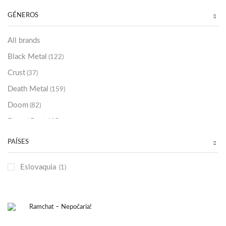
Sold Out
(256)
GÉNEROS
All brands
Black Metal
(122)
Crust
(37)
Death Metal
(159)
Doom
(82)
Emo / Post-HC
(21)
Grindcore
(85)
PAÍSES
Hard Rock
(48)
Eslovaquia
(1)
Hardcore
(153)
Heavy Metal
(91)
Otros
(38)
Prog
(25)