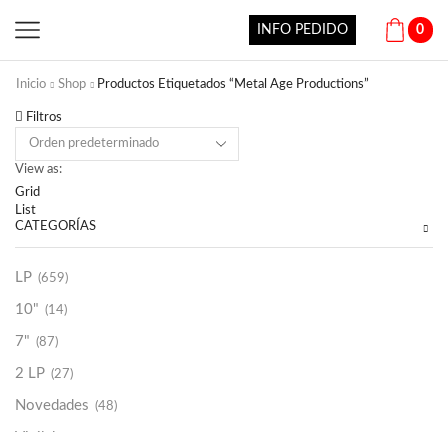
INFO PEDIDO
0
Inicio
Shop
Productos Etiquetados “Metal Age Productions”
Filtros
View as:
Grid
List
CATEGORÍAS
LP
(659)
10"
(14)
7"
(87)
2 LP
(27)
Novedades
(48)
Vinilako
(34)