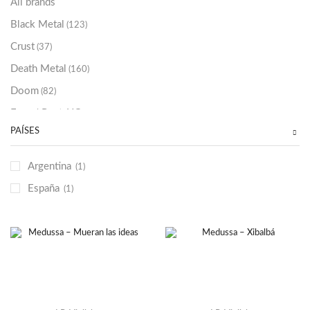
All brands
Black Metal
(123)
Crust
(37)
Death Metal
(160)
Doom
(82)
Emo / Post-HC
(21)
PAÍSES
Grindcore
(85)
Hard Rock
(48)
Argentina
(1)
Hardcore
(153)
España
(1)
Heavy Metal
(91)
Otros
(38)
Prog
(25)
Punk
(146)
Sludge
(35)