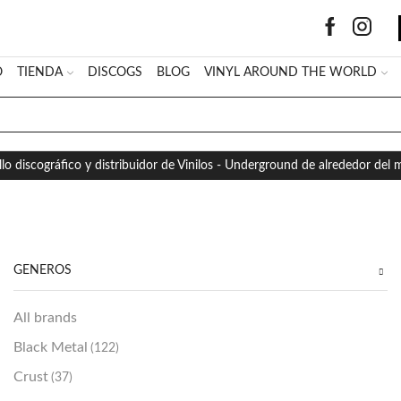
O
TIENDA
DISCOGS
BLOG
VINYL AROUND THE WORLD
SEARCH
INPUT
llo discográfico y distribuidor de Vinilos - Underground de alrededor del
GÉNEROS
All brands
Black Metal
(122)
Crust
(37)