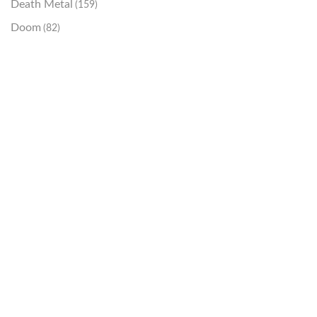
Death Metal
(159)
Doom
(82)
Emo / Post-HC
(21)
Grindcore
(85)
Hard Rock
(48)
Hardcore
(153)
Heavy Metal
(91)
Otros
(38)
Prog
(25)
Punk
(146)
Sludge
(35)
Stoner
(22)
Thrash Metal
(108)