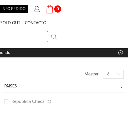
INFO PEDIDO
0
SOLD OUT
CONTACTO
 mundo
Products
Mostrar
per
page
PAÍSES
República Checa
(1)