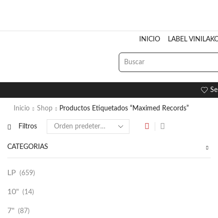
INICIO
LABEL VINILAK
Se
Inicio
Shop
Productos Etiquetados “Maximed Records”
Filtros
CATEGORÍAS
LP
(659)
10"
(14)
7"
(87)