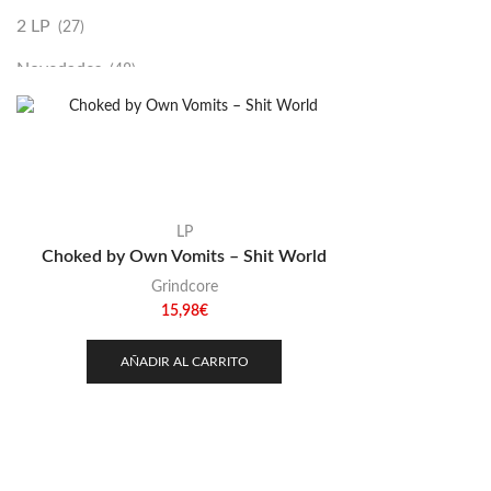
2 LP
(27)
Novedades
(48)
Vinilako
(34)
Sold Out
(256)
LP
Choked by Own Vomits – Shit World
Grindcore
15,98
€
AÑADIR AL CARRITO