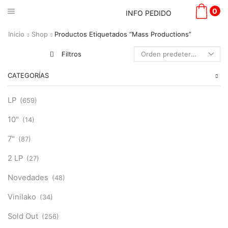
0
INFO PEDIDO
Inicio
Shop
Productos Etiquetados “Mass Productions”
Filtros
CATEGORÍAS
LP
(659)
10"
(14)
7"
(87)
2 LP
(27)
Novedades
(48)
Vinilako
(34)
Sold Out
(256)