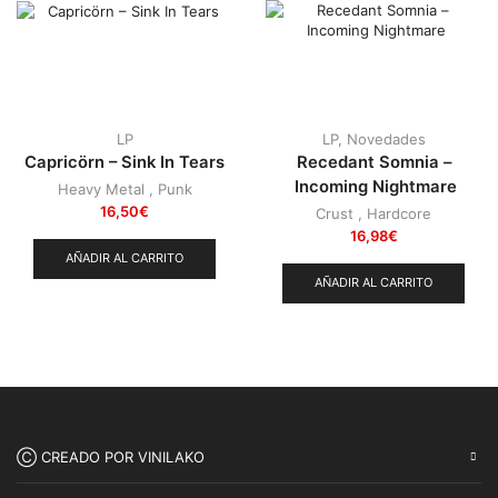
Punk
(146)
Sludge
(35)
Stoner
(22)
Thrash Metal
(108)
LP
LP
,
Novedades
Capricörn – Sink In Tears
Recedant Somnia –
Incoming Nightmare
Heavy Metal
,
Punk
16,50
€
Crust
,
Hardcore
16,98
€
AÑADIR AL CARRITO
AÑADIR AL CARRITO
Ⓒ CREADO POR VINILAKO