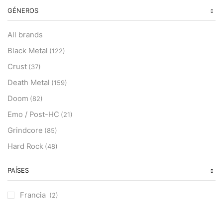
GÉNEROS
All brands
Black Metal
(122)
Crust
(37)
Death Metal
(159)
Doom
(82)
Emo / Post-HC
(21)
Grindcore
(85)
Hard Rock
(48)
Hardcore
(153)
PAÍSES
Heavy Metal
(91)
Otros
(38)
Francia
(2)
Prog
(25)