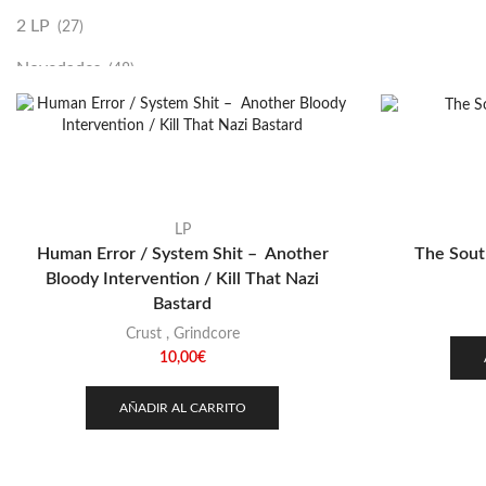
2 LP
(27)
Novedades
(48)
Vinilako
(34)
Sold Out
(256)
LP
Human Error / System Shit – Another
The Sout
Bloody Intervention / Kill That Nazi
Bastard
Crust
,
Grindcore
10,00
€
AÑADIR AL CARRITO