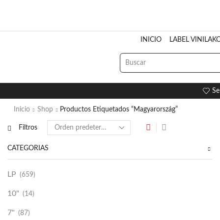
INICIO
LABEL VINILAK
Se
Inicio
Shop
Productos Etiquetados “Magyarország”
Filtros
CATEGORÍAS
LP
(659)
10"
(14)
7"
(87)