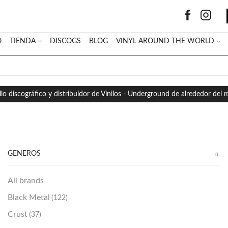
O
TIENDA
DISCOGS
BLOG
VINYL AROUND THE WORLD
SEARCH
INPUT
llo discográfico y distribuidor de Vinilos - Underground de alrededor del
GÉNEROS
All brands
Black Metal
(122)
Crust
(37)