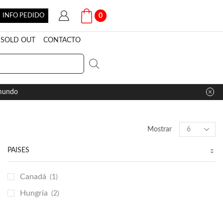
INFO PEDIDO
0
SOLD OUT
CONTACTO
 mundo
Products
Mostrar
per
page
PAÍSES
Canadá
(1)
Hungría
(2)