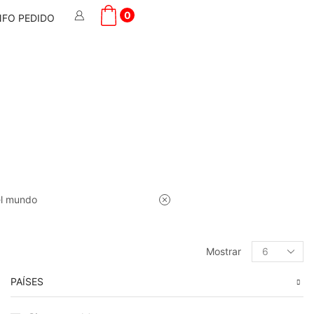
0
NFO PEDIDO
el mundo
Products
Mostrar
per
page
PAÍSES