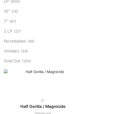
LP
(659)
10"
(14)
7"
(87)
2 LP
(27)
Novedades
(48)
Vinilako
(34)
Sold Out
(256)
7"
Half Gorilla / Magnicide
Grindcore