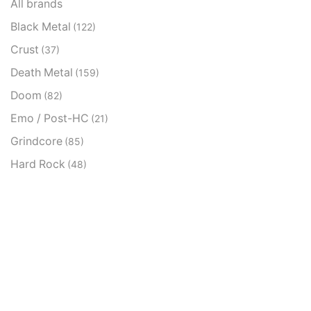
All brands
Black Metal
(122)
Crust
(37)
Death Metal
(159)
Doom
(82)
Emo / Post-HC
(21)
Grindcore
(85)
Hard Rock
(48)
Hardcore
(153)
Heavy Metal
(91)
Otros
(38)
Prog
(25)
Punk
(146)
Sludge
(35)