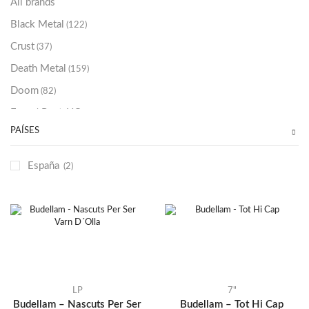
All brands
Black Metal
(122)
Crust
(37)
Death Metal
(159)
Doom
(82)
Emo / Post-HC
(21)
PAÍSES
Grindcore
(85)
Hard Rock
(48)
España
(2)
Hardcore
(153)
Heavy Metal
(91)
Otros
(38)
Prog
(25)
Punk
(146)
Sludge
(35)
LP
7"
Budellam – Nascuts Per Ser
Budellam – Tot Hi Cap