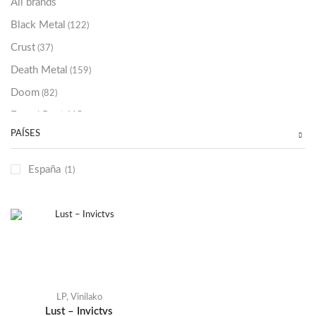
All brands
Black Metal
(122)
Crust
(37)
Death Metal
(159)
Doom
(82)
Emo / Post-HC
(21)
PAÍSES
Grindcore
(85)
Hard Rock
(48)
España
(1)
Hardcore
(153)
Heavy Metal
(91)
Otros
(38)
Prog
(25)
Punk
(146)
Sludge
(35)
LP
,
Vinilako
Lust – Invictvs