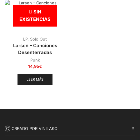
Punk
(146)
SIN
Sludge
(35)
EXISTENCIAS
Stoner
(22)
Thrash Metal
(108)
LP
,
Sold Out
Larsen – Canciones
Desenterradas
Punk
14,95
€
LEER MÁS
Ⓒ CREADO POR VINILAKO