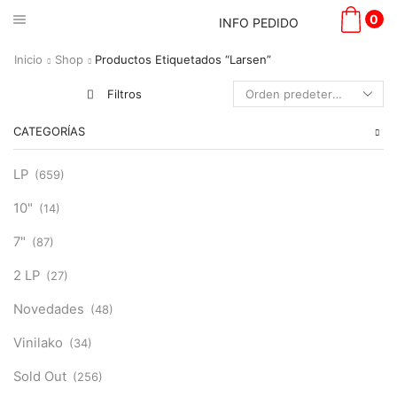
0
INFO PEDIDO
Inicio
Shop
Productos Etiquetados “Larsen”
Filtros
CATEGORÍAS
LP
(659)
10"
(14)
7"
(87)
2 LP
(27)
Novedades
(48)
Vinilako
(34)
Sold Out
(256)