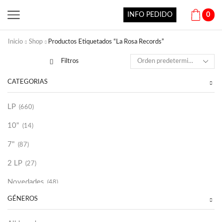
INFO PEDIDO
0
Inicio
Shop
Productos Etiquetados “La Rosa Records”
Filtros
CATEGORÍAS
LP
(660)
10"
(14)
7"
(87)
2 LP
(27)
Novedades
(48)
GÉNEROS
Vinilako
(34)
Sold Out
(256)