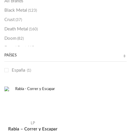
All brands
Black Metal
(123)
Crust
(37)
Death Metal
(160)
Doom
(82)
Emo / Post-HC
(21)
PAÍSES
Grindcore
(85)
Hard Rock
(48)
España
(1)
Hardcore
(153)
Heavy Metal
(91)
Otros
(38)
Prog
(25)
Punk
(146)
Sludge
(35)
LP
Rabia – Correr y Escapar