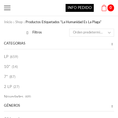
INFO PEDIDO
0
Inicio
Shop
Productos Etiquetados “La Humanidad Es La Plaga”
Filtros
CATEGORÍAS
LP
(659)
10"
(14)
7"
(87)
2 LP
(27)
Novedades
(48)
GÉNEROS
Vinilako
(34)
Sold Out
(256)