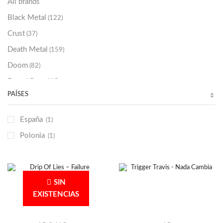
All brands
Black Metal
(122)
Crust
(37)
Death Metal
(159)
Doom
(82)
Emo / Post-HC
(21)
PAÍSES
Grindcore
(85)
Hard Rock
(48)
España
(1)
Hardcore
(153)
Polonia
(1)
Heavy Metal
(91)
Otros
(38)
Prog
(25)
SIN
Punk
(146)
EXISTENCIAS
Sludge
(35)