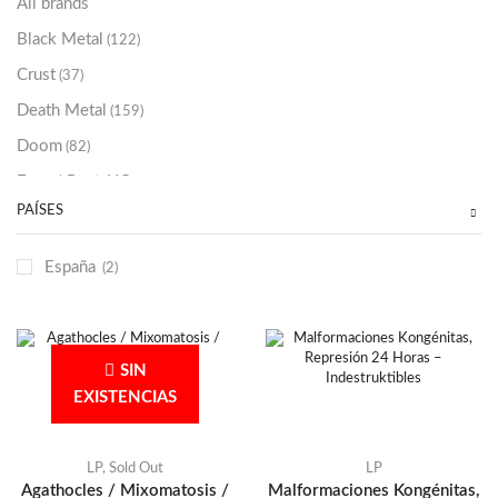
All brands
Black Metal
(122)
Crust
(37)
Death Metal
(159)
Doom
(82)
Emo / Post-HC
(21)
PAÍSES
Grindcore
(85)
Hard Rock
(48)
España
(2)
Hardcore
(153)
Heavy Metal
(91)
Otros
(38)
SIN
Prog
(25)
EXISTENCIAS
Punk
(146)
Sludge
(35)
LP
,
Sold Out
LP
Agathocles / Mixomatosis /
Malformaciones Kongénitas,