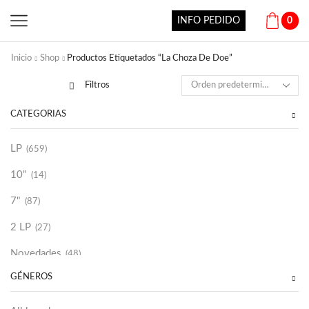
INFO PEDIDO
0
Inicio
Shop
Productos Etiquetados “La Choza De Doe”
Filtros
CATEGORÍAS
LP
(659)
10"
(14)
7"
(87)
2 LP
(27)
Novedades
(48)
GÉNEROS
Vinilako
(34)
Sold Out
(256)