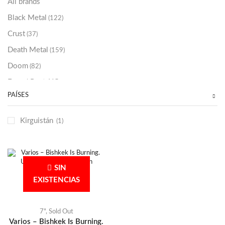
All brands
Black Metal
(122)
Crust
(37)
Death Metal
(159)
Doom
(82)
Emo / Post-HC
(21)
PAÍSES
Grindcore
(85)
Hard Rock
(48)
Kirguistán
(1)
Hardcore
(153)
Heavy Metal
(91)
Otros
(38)
SIN
Prog
(25)
EXISTENCIAS
Punk
(146)
Sludge
(35)
7"
,
Sold Out
Varios – Bishkek Is Burning.