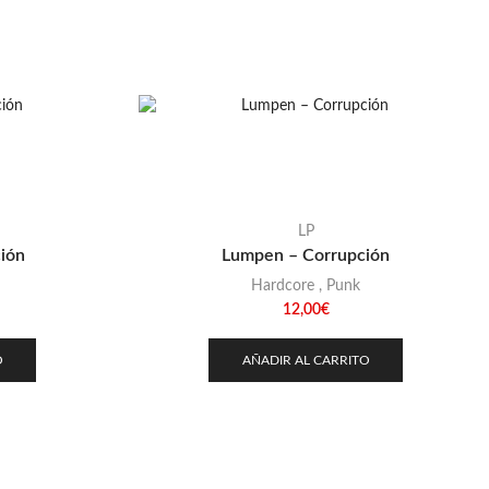
LP
ción
Lumpen – Corrupción
Hardcore
,
Punk
12,00
€
O
AÑADIR AL CARRITO