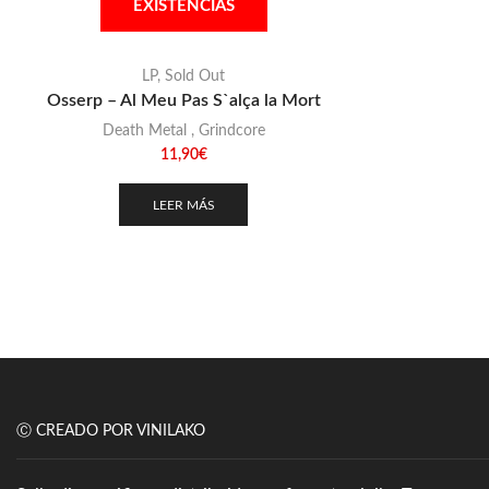
EXISTENCIAS
LP
,
Sold Out
Osserp – Al Meu Pas S`alça la Mort
Death Metal
,
Grindcore
11,90
€
LEER MÁS
Ⓒ CREADO POR VINILAKO