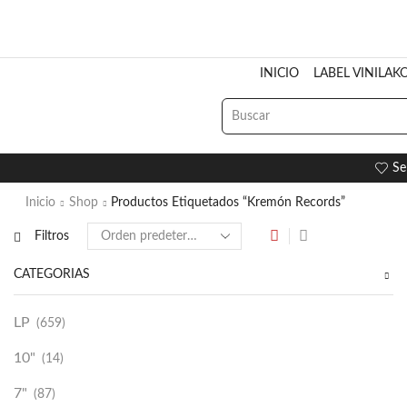
INICIO
LABEL VINILAK
Se
Inicio
Shop
Productos Etiquetados “Kremón Records”
Filtros
CATEGORÍAS
LP
(659)
10"
(14)
7"
(87)