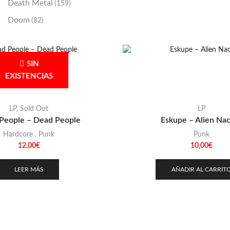
Death Metal
(159)
Doom
(82)
Emo / Post-HC
(21)
Grindcore
(85)
SIN
Hard Rock
(48)
EXISTENCIAS
Hardcore
(153)
Heavy Metal
(91)
LP
,
Sold Out
LP
People – Dead People
Eskupe – Alien Na
Otros
(38)
Hardcore
,
Punk
Punk
Prog
(25)
12,00
€
10,00
€
Punk
(146)
LEER MÁS
AÑADIR AL CARRIT
Sludge
(35)
Stoner
(22)
Thrash Metal
(108)