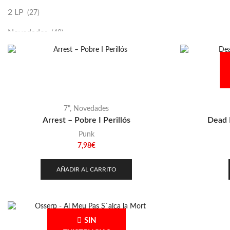
2 LP
(27)
Novedades
(48)
Vinilako
(34)
Sold Out
(256)
7"
,
Novedades
Arrest – Pobre I Perillós
Dead 
Punk
7,98
€
AÑADIR AL CARRITO
SIN