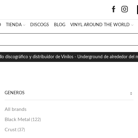
O
TIENDA
DISCOGS
BLOG
VINYL AROUND THE WORLD
SEARCH
INPUT
llo discográfico y distribuidor de Vinilos - Underground de alrededor del
GÉNEROS
All brands
Black Metal
(122)
Crust
(37)