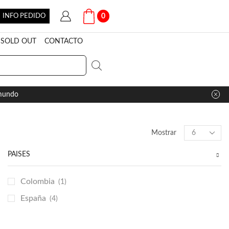
INFO PEDIDO
0
SOLD OUT
CONTACTO
 mundo
Products
Mostrar
per
page
PAÍSES
Colombia
(1)
España
(4)