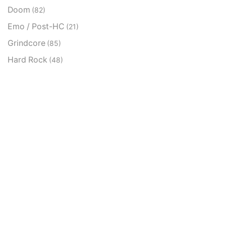
Doom
(82)
Emo / Post-HC
(21)
Grindcore
(85)
Hard Rock
(48)
Hardcore
(153)
Heavy Metal
(91)
Otros
(38)
Prog
(25)
Punk
(146)
Sludge
(35)
Stoner
(22)
Thrash Metal
(108)