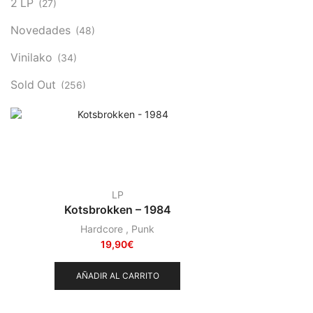
2 LP
(27)
Novedades
(48)
Vinilako
(34)
Sold Out
(256)
LP
Kotsbrokken – 1984
Hardcore
,
Punk
19,90
€
AÑADIR AL CARRITO