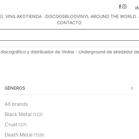
I
EL VINILAKO
TIENDA
DISCOGS
BLOG
VINYL AROUND THE WORLD
CONTACTO
Search
input
 discográfico y distribuidor de Vinilos - Underground de alrededor d
GÉNEROS
All brands
Black Metal
(122)
Crust
(37)
Death Metal
(159)