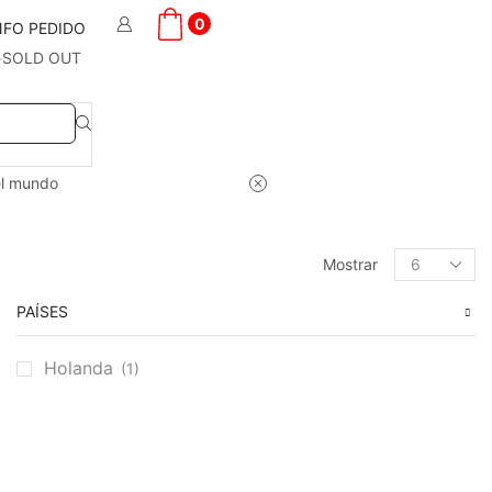
0
NFO PEDIDO
SOLD OUT
el mundo
Products
Mostrar
per
page
PAÍSES
Holanda
(1)