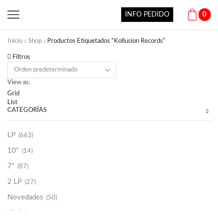
INFO PEDIDO
0
Inicio
Shop
Productos Etiquetados “Kollusion Records”
Filtros
View as:
Grid
List
CATEGORÍAS
LP
(663)
10"
(14)
7"
(87)
2 LP
(27)
Novedades
(50)
Vinilako
(34)