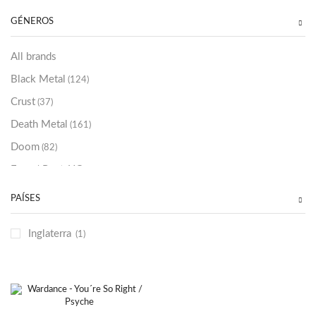
Sold Out
(256)
GÉNEROS
All brands
Black Metal
(124)
Crust
(37)
Death Metal
(161)
Doom
(82)
Emo / Post-HC
(21)
Grindcore
(87)
PAÍSES
Hard Rock
(48)
Inglaterra
(1)
Hardcore
(153)
Heavy Metal
(91)
Otros
(38)
Prog
(25)