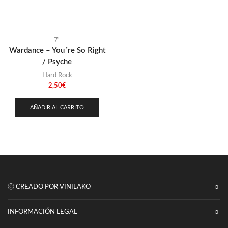
Punk
(146)
Sludge
(35)
Stoner
7"
(22)
Wardance – You´re So Right
Thrash Metal
(110)
/ Psyche
Hard Rock
2,50
€
AÑADIR AL CARRITO
Ⓒ CREADO POR VINILAKO
INFORMACIÓN LEGAL