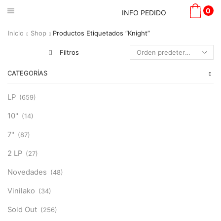
0
INFO PEDIDO
Inicio
Shop
Productos Etiquetados “Knight”
Filtros
CATEGORÍAS
LP
(659)
10"
(14)
7"
(87)
2 LP
(27)
Novedades
(48)
Vinilako
(34)
Sold Out
(256)