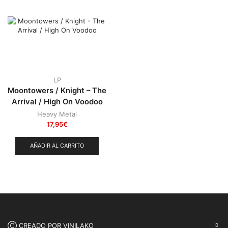
Punk
(146)
Sludge
(35)
Stoner
(22)
Thrash Metal
(108)
LP
Moontowers / Knight – The
Arrival / High On Voodoo
Heavy Metal
17,95
€
AÑADIR AL CARRITO
Ⓒ CREADO POR VINILAKO