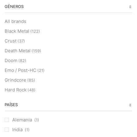
GÉNEROS
All brands
Black Metal
(122)
Crust
(37)
Death Metal
(159)
Doom
(82)
Emo / Post-HC
(21)
Grindcore
(85)
Hard Rock
(48)
Hardcore
(153)
PAÍSES
Heavy Metal
(91)
Otros
(38)
Alemania
(1)
Prog
(25)
India
(1)