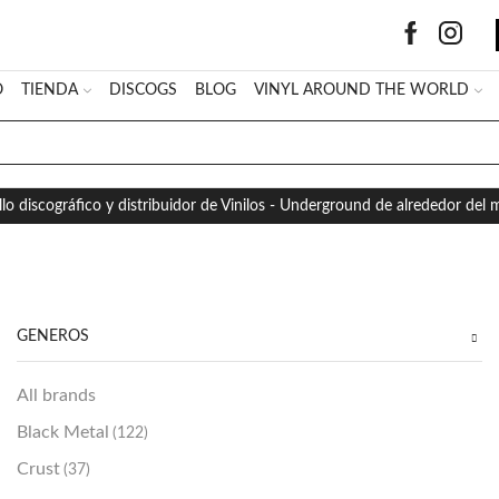
O
TIENDA
DISCOGS
BLOG
VINYL AROUND THE WORLD
SEARCH
INPUT
llo discográfico y distribuidor de Vinilos - Underground de alrededor del
GÉNEROS
All brands
Black Metal
(122)
Crust
(37)