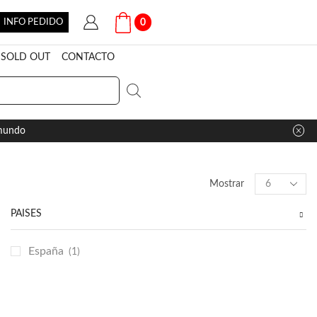
INFO PEDIDO
0
SOLD OUT
CONTACTO
 mundo
Products
Mostrar
per
page
PAÍSES
España
(1)