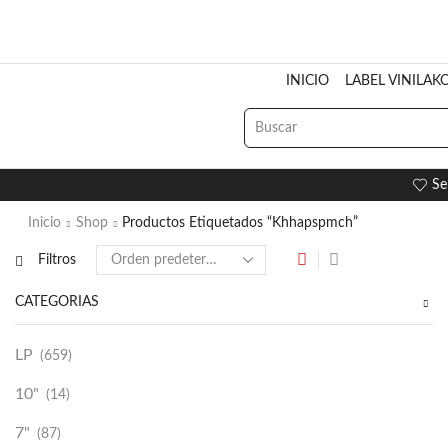
INICIO
LABEL VINILAK
Se
Inicio
Shop
Productos Etiquetados “Khhapspmch”
Filtros
CATEGORÍAS
LP
(659)
10"
(14)
7"
(87)