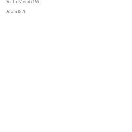
Death Metal
(159)
Doom
(82)
Emo / Post-HC
(21)
Grindcore
(85)
Hard Rock
(48)
Hardcore
(153)
Heavy Metal
(91)
Otros
(38)
Prog
(25)
Punk
(146)
Sludge
(35)
Stoner
(22)
Thrash Metal
(108)