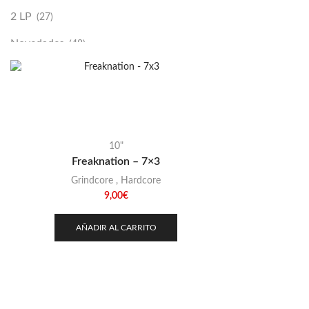
2 LP
(27)
Novedades
(48)
Vinilako
(34)
Sold Out
(256)
10"
Freaknation – 7×3
Grindcore
,
Hardcore
9,00
€
AÑADIR AL CARRITO