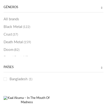
Sold Out
(256)
GÉNEROS
All brands
Black Metal
(122)
Crust
(37)
Death Metal
(159)
Doom
(82)
Emo / Post-HC
(21)
Grindcore
(85)
PAÍSES
Hard Rock
(48)
Bangladesh
(1)
Hardcore
(153)
Heavy Metal
(91)
Otros
(38)
Prog
(25)