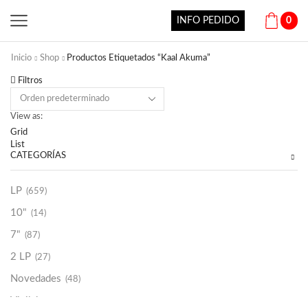
INFO PEDIDO
0
Inicio
Shop
Productos Etiquetados “Kaal Akuma”
Filtros
View as:
Grid
List
CATEGORÍAS
LP
(659)
10"
(14)
7"
(87)
2 LP
(27)
Novedades
(48)
Vinilako
(34)