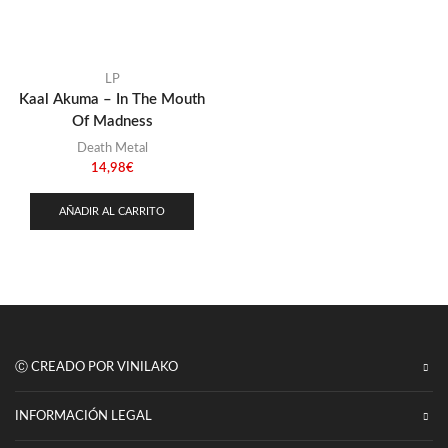
Punk
(146)
Sludge
(35)
Stoner
LP
(22)
Kaal Akuma – In The Mouth
Thrash Metal
(108)
Of Madness
Death Metal
14,98
€
AÑADIR AL CARRITO
Ⓒ CREADO POR VINILAKO
INFORMACIÓN LEGAL