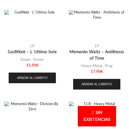
LP
LP
GodWatt – L´Ultimo Sole
Memento Waltz – Antithesis
of Time
Doom
,
Stoner
15,90
€
Heavy Metal
,
Prog
17,90
€
AÑADIR AL CARRITO
AÑADIR AL CARRITO
SIN
EXISTENCIAS