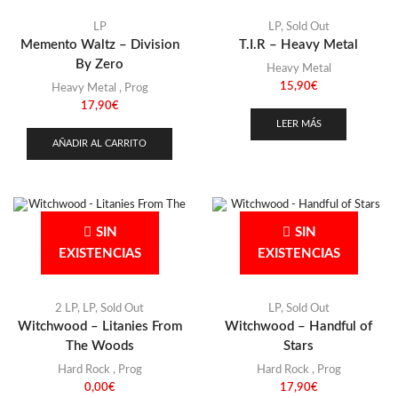
LP
LP
,
Sold Out
Memento Waltz – Division
T.I.R – Heavy Metal
By Zero
Heavy Metal
15,90
€
Heavy Metal
,
Prog
17,90
€
LEER MÁS
AÑADIR AL CARRITO
SIN
SIN
EXISTENCIAS
EXISTENCIAS
2 LP
,
LP
,
Sold Out
LP
,
Sold Out
Witchwood – Litanies From
Witchwood – Handful of
The Woods
Stars
Hard Rock
,
Prog
Hard Rock
,
Prog
0,00
€
17,90
€