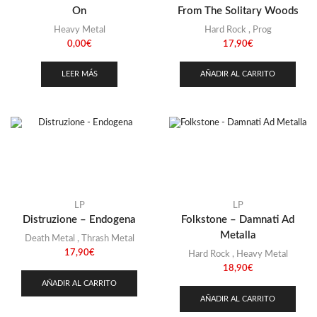
Stoner
(22)
On
From The Solitary Woods
Thrash Metal
(108)
Heavy Metal
Hard Rock
,
Prog
0,00
€
17,90
€
LEER MÁS
AÑADIR AL CARRITO
LP
LP
Distruzione – Endogena
Folkstone – Damnati Ad
Metalla
Death Metal
,
Thrash Metal
17,90
€
Hard Rock
,
Heavy Metal
18,90
€
AÑADIR AL CARRITO
AÑADIR AL CARRITO