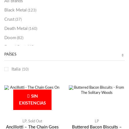
All brands
Black Metal
(123)
Crust
(37)
Death Metal
(160)
Doom
(82)
Emo / Post-HC
(21)
PAÍSES
Grindcore
(85)
Hard Rock
(48)
Italia
(10)
Hardcore
(153)
Heavy Metal
(91)
Otros
(38)
SIN
Prog
(25)
EXISTENCIAS
Punk
(146)
Sludge
(35)
LP
,
Sold Out
LP
Ancillotti – The Chain Goes
Buttered Bacon Biscuits –