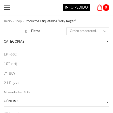
INFO PEDIDO
0
Inicio
Shop
Productos Etiquetados “Jolly Roger”
Filtros
CATEGORÍAS
LP
(660)
10"
(14)
7"
(87)
2 LP
(27)
Novedades
(48)
GÉNEROS
Vinilako
(34)
Sold Out
(256)