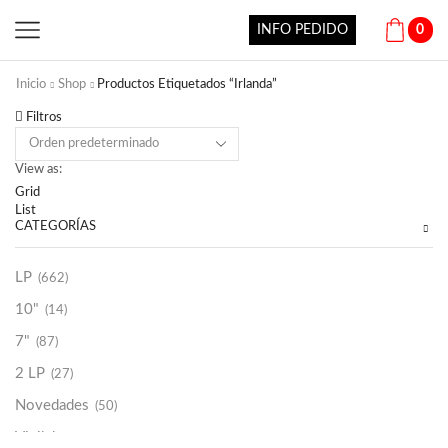
INFO PEDIDO
0
Inicio
Shop
Productos Etiquetados “Irlanda”
Filtros
View as:
Grid
List
CATEGORÍAS
LP
(662)
10"
(14)
7"
(87)
2 LP
(27)
Novedades
(50)
Vinilako
(34)