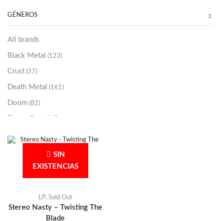
Sold Out
(256)
GÉNEROS
All brands
Black Metal
(123)
Crust
(37)
Death Metal
(161)
Doom
(82)
Emo / Post-HC
(21)
Grindcore
(86)
Hard Rock
(48)
SIN
Hardcore
EXISTENCIAS
(153)
Heavy Metal
(91)
Otros
LP
,
Sold Out
(38)
Stereo Nasty – Twisting The
Prog
(25)
Blade