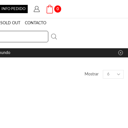
INFO PEDIDO
0
SOLD OUT
CONTACTO
 mundo
Products
Mostrar
per
page