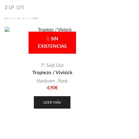
2 LP
(27)
Novedades
(48)
Vinilako
(34)
SIN
Sold Out
(256)
EXISTENCIAS
7"
,
Sold Out
Tropiezo / Vivisick
Hardcore
,
Punk
4,90
€
LEER MÁS