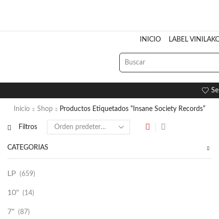
INICIO
LABEL VINILAK
Se
Inicio
Shop
Productos Etiquetados “Insane Society Records”
Filtros
CATEGORÍAS
LP
(659)
10"
(14)
7"
(87)