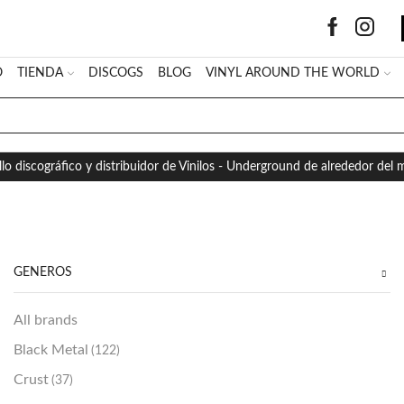
O
TIENDA
DISCOGS
BLOG
VINYL AROUND THE WORLD
SEARCH
INPUT
llo discográfico y distribuidor de Vinilos - Underground de alrededor del
GÉNEROS
All brands
Black Metal
(122)
Crust
(37)