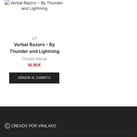
Punk
(146)
Sludge
(35)
Stoner
(22)
Thrash Metal
(108)
LP
Verbal Razors – By
Thunder and Lightning
Thrash Metal
16,90
€
AÑADIR AL CARRITO
Ⓒ CREADO POR VINILAKO