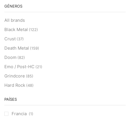
GÉNEROS
All brands
Black Metal
(122)
Crust
(37)
Death Metal
(159)
Doom
(82)
Emo / Post-HC
(21)
Grindcore
(85)
Hard Rock
(48)
Hardcore
(153)
PAÍSES
Heavy Metal
(91)
Otros
(38)
Francia
(1)
Prog
(25)