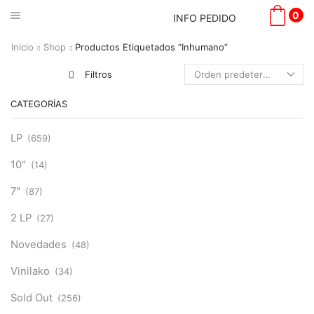
0
INFO PEDIDO
Inicio
Shop
Productos Etiquetados “Inhumano”
Filtros
CATEGORÍAS
LP
(659)
10"
(14)
7"
(87)
2 LP
(27)
Novedades
(48)
Vinilako
(34)
Sold Out
(256)