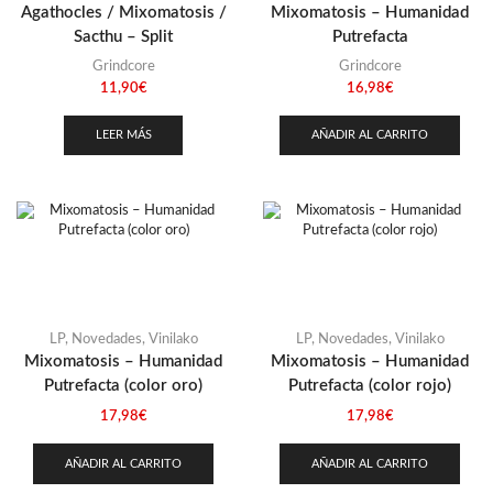
Agathocles / Mixomatosis /
Mixomatosis – Humanidad
Stoner
(22)
Sacthu – Split
Putrefacta
Thrash Metal
(108)
Grindcore
Grindcore
11,90
€
16,98
€
LEER MÁS
AÑADIR AL CARRITO
LP
,
Novedades
,
Vinilako
LP
,
Novedades
,
Vinilako
Mixomatosis – Humanidad
Mixomatosis – Humanidad
Putrefacta (color oro)
Putrefacta (color rojo)
17,98
€
17,98
€
AÑADIR AL CARRITO
AÑADIR AL CARRITO