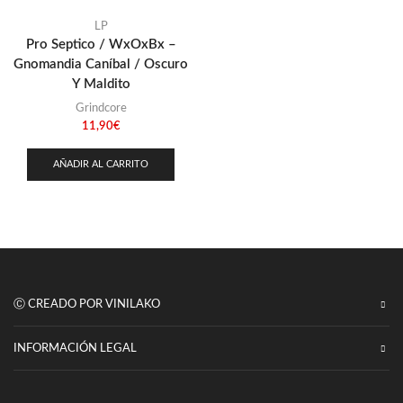
LP
Pro Septico / WxOxBx –
Gnomandia Caníbal / Oscuro
Y Maldito
Grindcore
11,90
€
AÑADIR AL CARRITO
Ⓒ CREADO POR VINILAKO
INFORMACIÓN LEGAL