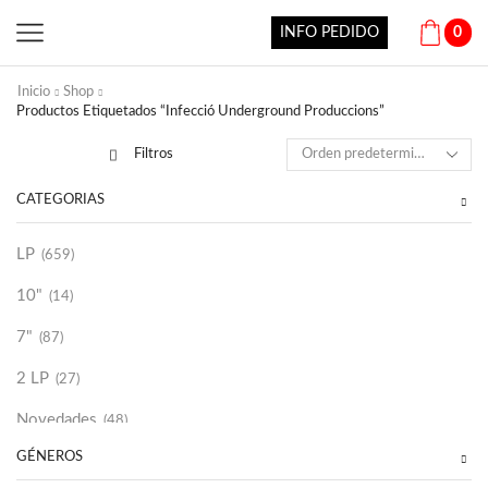
INFO PEDIDO
0
Inicio
Shop
Productos Etiquetados “Infecció Underground Produccions”
Filtros
CATEGORÍAS
LP
(659)
10"
(14)
7"
(87)
2 LP
(27)
Novedades
(48)
GÉNEROS
Vinilako
(34)