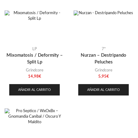
LP
7"
Mixomatosis / Deformity –
Nurzan – Destripando
Split Lp
Peluches
Grindcore
Grindcore
14,98
€
5,95
€
AÑADIR AL CARRITO
AÑADIR AL CARRITO