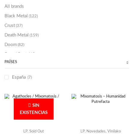
Sold Out
(256)
All brands
Black Metal
(122)
Crust
(37)
Death Metal
(159)
Doom
(82)
Emo / Post-HC
(21)
PAÍSES
Grindcore
(85)
Hard Rock
(48)
España
(7)
Hardcore
(153)
Heavy Metal
(91)
Otros
(38)
SIN
Prog
(25)
EXISTENCIAS
Punk
(146)
Sludge
(35)
LP
,
Sold Out
LP
,
Novedades
,
Vinilako