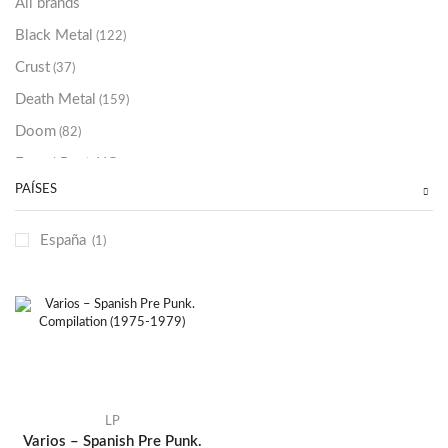
All brands
Black Metal
(122)
Crust
(37)
Death Metal
(159)
Doom
(82)
Emo / Post-HC
(21)
PAÍSES
Grindcore
(85)
Hard Rock
(48)
España
(1)
Hardcore
(153)
Heavy Metal
(91)
Otros
(38)
Prog
(25)
Punk
(146)
Sludge
(35)
LP
Varios – Spanish Pre Punk.