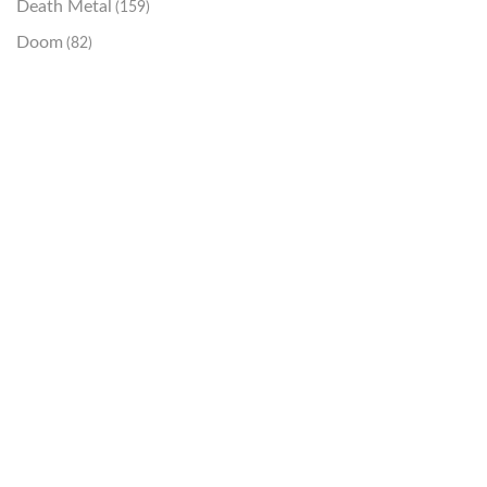
Death Metal
(159)
Doom
(82)
Emo / Post-HC
(21)
Grindcore
(85)
Hard Rock
(48)
Hardcore
(153)
Heavy Metal
(91)
Otros
(38)
Prog
(25)
Punk
(146)
Sludge
(35)
Stoner
(22)
Thrash Metal
(108)