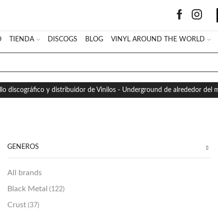
O
TIENDA
DISCOGS
BLOG
VINYL AROUND THE WORLD
SEARCH
INPUT
llo discográfico y distribuidor de Vinilos - Underground de alrededor del
GÉNEROS
All brands
Black Metal
(122)
Crust
(37)