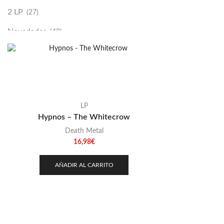
2 LP
(27)
Novedades
(48)
Vinilako
(34)
Sold Out
(256)
LP
Hypnos – The Whitecrow
Death Metal
16,98
€
AÑADIR AL CARRITO