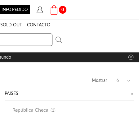
INFO PEDIDO
0
SOLD OUT
CONTACTO
 mundo
Products
Mostrar
per
page
PAÍSES
República Checa
(1)