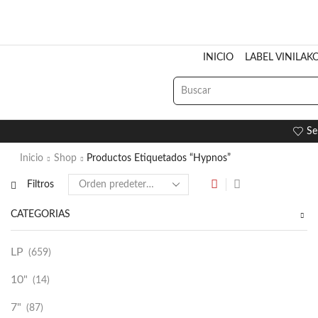
INICIO
LABEL VINILAK
Se
Inicio
Shop
Productos Etiquetados “Hypnos”
Filtros
CATEGORÍAS
LP
(659)
10"
(14)
7"
(87)