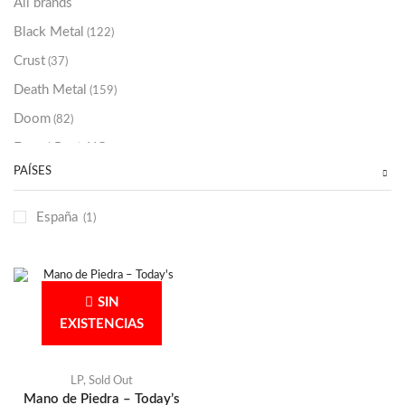
All brands
Black Metal
(122)
Crust
(37)
Death Metal
(159)
Doom
(82)
Emo / Post-HC
(21)
PAÍSES
Grindcore
(85)
Hard Rock
(48)
España
(1)
Hardcore
(153)
Heavy Metal
(91)
Otros
(38)
SIN
Prog
(25)
EXISTENCIAS
Punk
(146)
Sludge
(35)
LP
,
Sold Out
Mano de Piedra – Today’s