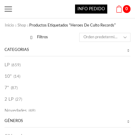
INFO PEDIDO
0
Inicio
Shop
Productos Etiquetados “Heroes De Culto Records”
Filtros
CATEGORÍAS
LP
(659)
10"
(14)
7"
(87)
2 LP
(27)
Novedades
(48)
GÉNEROS
Vinilako
(34)
Sold Out
(256)