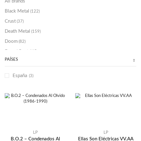
All brands
Black Metal
(122)
Crust
(37)
Death Metal
(159)
Doom
(82)
Emo / Post-HC
(21)
PAÍSES
Grindcore
(85)
Hard Rock
(48)
España
(3)
Hardcore
(153)
Heavy Metal
(91)
Otros
(38)
Prog
(25)
Punk
(146)
Sludge
(35)
LP
LP
B.O.2 – Condenados Al
Ellas Son Eléctricas VV.AA