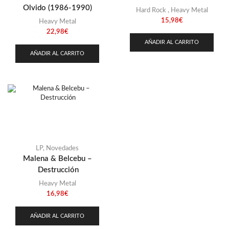
Stoner
(22)
Olvido (1986-1990)
Hard Rock
,
Heavy Metal
Thrash Metal
(108)
15,98
€
Heavy Metal
22,98
€
AÑADIR AL CARRITO
AÑADIR AL CARRITO
LP
,
Novedades
Malena & Belcebu –
Destrucción
Heavy Metal
16,98
€
AÑADIR AL CARRITO