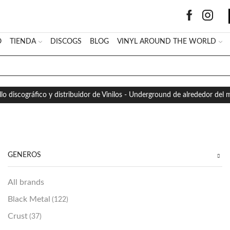
O
TIENDA
DISCOGS
BLOG
VINYL AROUND THE WORLD
SEARCH
INPUT
llo discográfico y distribuidor de Vinilos - Underground de alrededor del
GÉNEROS
All brands
Black Metal
(122)
Crust
(37)