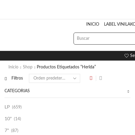
INICIO
LABEL VINILAK
Se
Inicio
Shop
Productos Etiquetados “Herïda”
Filtros
CATEGORÍAS
LP
(659)
10"
(14)
7"
(87)