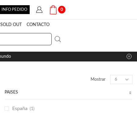
INFO PEDIDO
0
SOLD OUT
CONTACTO
 mundo
Products
Mostrar
per
page
PAÍSES
España
(1)