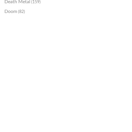
Death Metal
(159)
Doom
(82)
Emo / Post-HC
(21)
Grindcore
(85)
Hard Rock
(48)
Hardcore
(153)
Heavy Metal
(91)
Otros
(38)
Prog
(25)
Punk
(146)
Sludge
(35)
Stoner
(22)
Thrash Metal
(108)