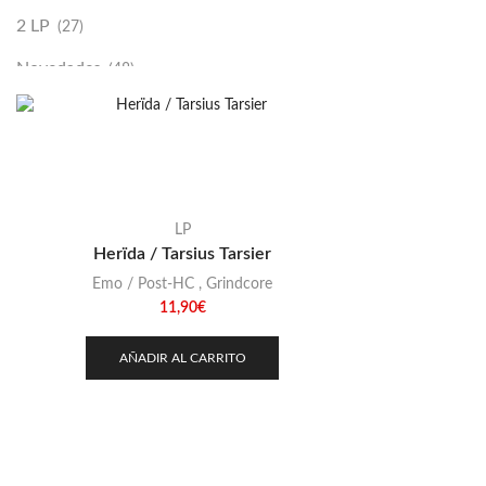
2 LP
(27)
Novedades
(48)
Vinilako
(34)
Sold Out
(256)
LP
Herïda / Tarsius Tarsier
Emo / Post-HC
,
Grindcore
11,90
€
AÑADIR AL CARRITO