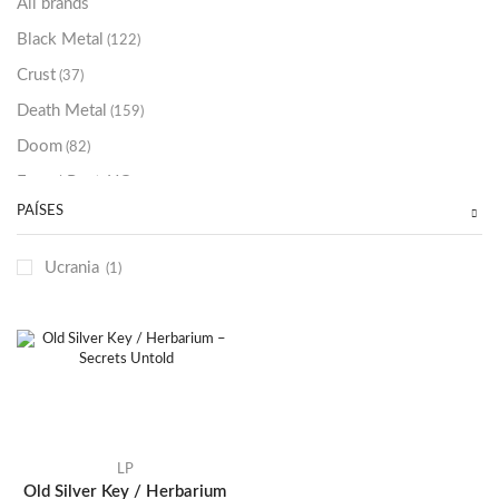
All brands
Black Metal
(122)
Crust
(37)
Death Metal
(159)
Doom
(82)
Emo / Post-HC
(21)
PAÍSES
Grindcore
(85)
Hard Rock
(48)
Ucrania
(1)
Hardcore
(153)
Heavy Metal
(91)
Otros
(38)
Prog
(25)
Punk
(146)
Sludge
(35)
LP
Old Silver Key / Herbarium