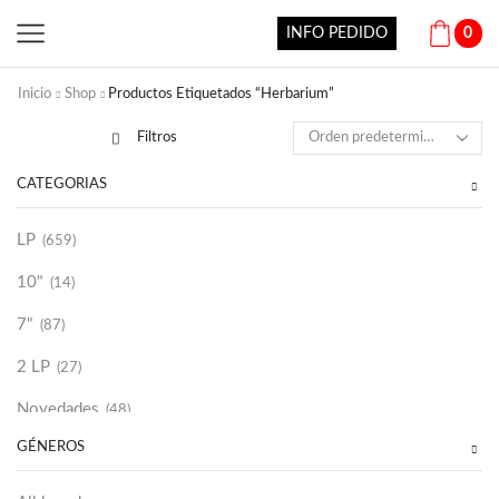
INFO PEDIDO
0
Inicio
Shop
Productos Etiquetados “Herbarium”
Filtros
CATEGORÍAS
LP
(659)
10"
(14)
7"
(87)
2 LP
(27)
Novedades
(48)
GÉNEROS
Vinilako
(34)
Sold Out
(256)