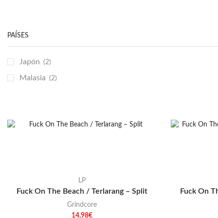
Emo / Post-HC
(21)
Grindcore
(85)
PAÍSES
Hard Rock
(48)
Hardcore
(153)
Japón
(2)
Heavy Metal
(91)
Malasia
(2)
Otros
(38)
Prog
(25)
Punk
(146)
Sludge
(35)
Stoner
(22)
Thrash Metal
(108)
LP
Fuck On The Beach / Terlarang – Split
Fuck On Th
Grindcore
14,98
€