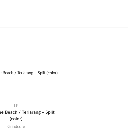
LP
e Beach / Terlarang – Split
(color)
Grindcore