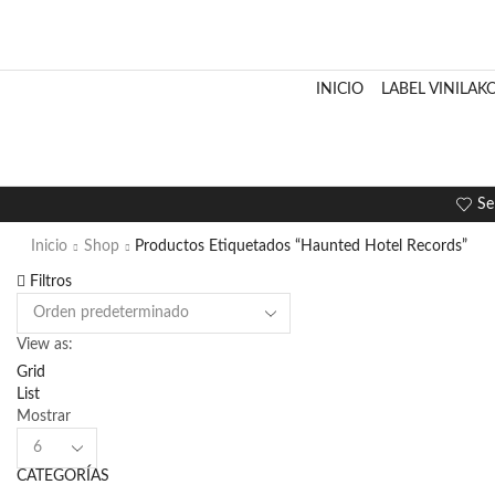
INICIO
LABEL VINILAK
Se
Inicio
Shop
Productos Etiquetados “Haunted Hotel Records”
Filtros
View as:
Grid
List
Mostrar
Products
per
CATEGORÍAS
page