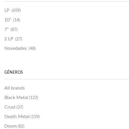
LP
(659)
10"
(14)
7"
(87)
2 LP
(27)
Novedades
(48)
Vinilako
(34)
Sold Out
(256)
GÉNEROS
All brands
Black Metal
(122)
Crust
(37)
Death Metal
(159)
Doom
(82)