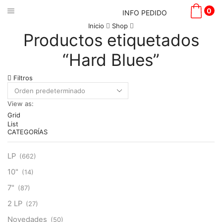
0
INFO PEDIDO
Inicio
Shop
Productos etiquetados
“Hard Blues”
Filtros
View as:
Grid
List
CATEGORÍAS
LP
(662)
10"
(14)
7"
(87)
2 LP
(27)
Novedades
(50)