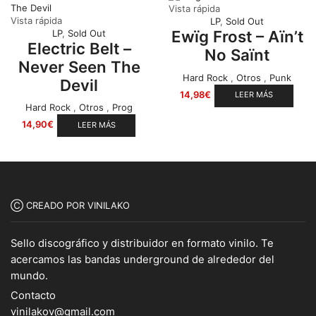
Vista rápida
Vista rápida
LP
,
Sold Out
Ewïg Frost – Aïn’t
LP
,
Sold Out
Electric Belt –
No Saïnt
Never Seen The
Hard Rock
,
Otros
,
Punk
Devil
14,98
€
LEER MÁS
Hard Rock
,
Otros
,
Prog
14,90
€
LEER MÁS
Ⓒ CREADO POR VINILAKO
Sello discográfico y distribuidor en formato vinilo. Te
acercamos las bandas underground de alrededor del
mundo.
Contacto
vinilakov@gmail.com