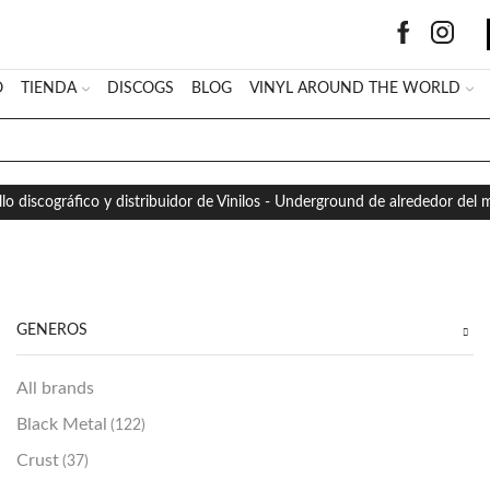
O
TIENDA
DISCOGS
BLOG
VINYL AROUND THE WORLD
SEARCH
INPUT
llo discográfico y distribuidor de Vinilos - Underground de alrededor del
GÉNEROS
All brands
Black Metal
(122)
Crust
(37)