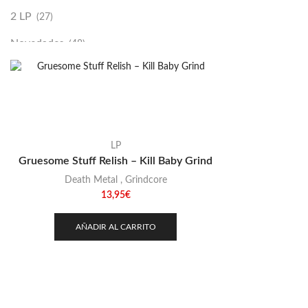
2 LP
(27)
Novedades
(48)
Vinilako
(34)
Sold Out
(256)
LP
Gruesome Stuff Relish – Kill Baby Grind
Death Metal
,
Grindcore
13,95
€
AÑADIR AL CARRITO