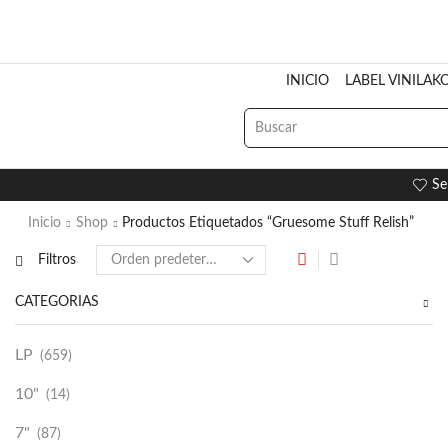
INICIO
LABEL VINILAK
Se
Inicio
Shop
Productos Etiquetados “Gruesome Stuff Relish”
Filtros
CATEGORÍAS
LP
(659)
10"
(14)
7"
(87)