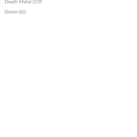
Death Metal
(159)
Doom
(82)
Emo / Post-HC
(21)
Grindcore
(85)
Hard Rock
(48)
Hardcore
(153)
Heavy Metal
(91)
Otros
(38)
Prog
(25)
Punk
(146)
Sludge
(35)
Stoner
(22)
Thrash Metal
(108)