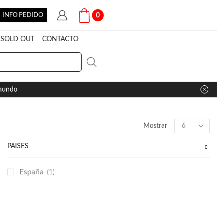
INFO PEDIDO
0
SOLD OUT
CONTACTO
 mundo
Products
Mostrar
per
page
PAÍSES
España
(1)