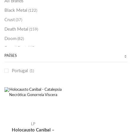
All brands
Black Metal
(122)
Crust
(37)
Death Metal
(159)
Doom
(82)
Emo / Post-HC
(21)
PAÍSES
Grindcore
(85)
Hard Rock
(48)
Portugal
(1)
Hardcore
(153)
Heavy Metal
(91)
Otros
(38)
Prog
(25)
Punk
(146)
Sludge
(35)
LP
Holocausto Canibal –