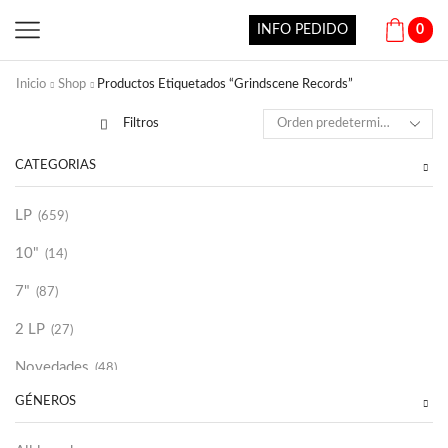
INFO PEDIDO
0
Inicio
Shop
Productos Etiquetados “Grindscene Records”
Filtros
CATEGORÍAS
LP
(659)
10"
(14)
7"
(87)
2 LP
(27)
Novedades
(48)
GÉNEROS
Vinilako
(34)
Sold Out
(256)