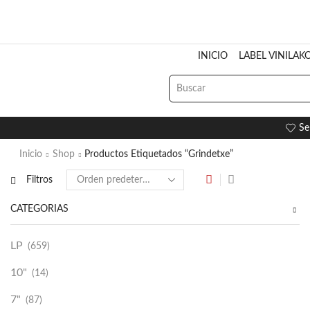
INICIO
LABEL VINILAK
Se
Inicio
Shop
Productos Etiquetados “Grindetxe”
Filtros
CATEGORÍAS
LP
(659)
10"
(14)
7"
(87)