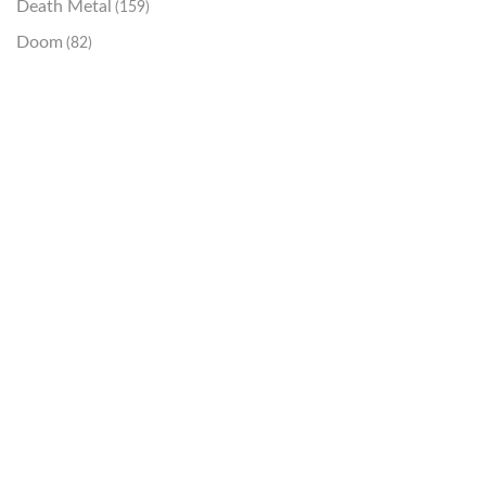
Death Metal
(159)
Doom
(82)
Emo / Post-HC
(21)
Grindcore
(85)
Hard Rock
(48)
Hardcore
(153)
Heavy Metal
(91)
Otros
(38)
Prog
(25)
Punk
(146)
Sludge
(35)
Stoner
(22)
Thrash Metal
(108)