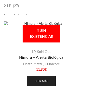
2 LP
(27)
Novedades
(48)
Vinilako
(34)
SIN
Sold Out
(256)
EXISTENCIAS
LP
,
Sold Out
Himura – Alerta Biológica
Death Metal
,
Grindcore
11,90
€
LEER MÁS