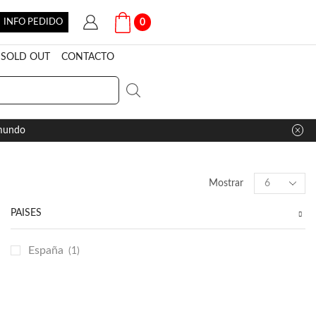
INFO PEDIDO
0
SOLD OUT
CONTACTO
 mundo
Products
Mostrar
per
page
PAÍSES
España
(1)