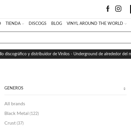
O
TIENDA
DISCOGS
BLOG
VINYL AROUND THE WORLD
SEARCH
INPUT
llo discográfico y distribuidor de Vinilos - Underground de alrededor del
GÉNEROS
All brands
Black Metal
(122)
Crust
(37)