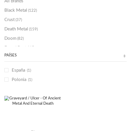
All brands
Black Metal
(122)
Crust
(37)
Death Metal
(159)
Doom
(82)
Emo / Post-HC
(21)
PAÍSES
Grindcore
(85)
Hard Rock
(48)
España
(1)
Hardcore
(153)
Polonia
(1)
Heavy Metal
(91)
Otros
(38)
Prog
(25)
Punk
(146)
Sludge
(35)