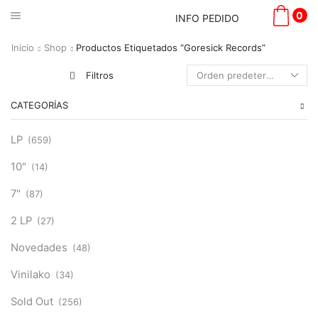
0
INFO PEDIDO
Inicio
Shop
Productos Etiquetados “Goresick Records”
Filtros
CATEGORÍAS
LP
(659)
10"
(14)
7"
(87)
2 LP
(27)
Novedades
(48)
Vinilako
(34)
Sold Out
(256)