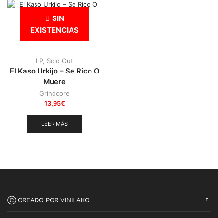
Punk
(146)
SIN
Sludge
(35)
EXISTENCIAS
Stoner
(22)
Thrash Metal
(108)
LP
,
Sold Out
El Kaso Urkijo – Se Rico O
Muere
Grindcore
13,95
€
LEER MÁS
Ⓒ CREADO POR VINILAKO