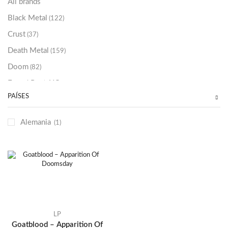
All brands
Black Metal
(122)
Crust
(37)
Death Metal
(159)
Doom
(82)
Emo / Post-HC
(21)
PAÍSES
Grindcore
(85)
Hard Rock
(48)
Alemania
(1)
Hardcore
(153)
Heavy Metal
(91)
Otros
(38)
Prog
(25)
Punk
(146)
Sludge
(35)
LP
Goatblood – Apparition Of