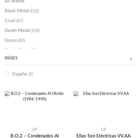
All brands
Black Metal
(122)
Crust
(37)
Death Metal
(159)
Doom
(82)
Emo / Post-HC
(21)
PAÍSES
Grindcore
(85)
Hard Rock
(48)
España
(3)
Hardcore
(153)
Heavy Metal
(91)
Otros
(38)
Prog
(25)
Punk
(146)
Sludge
(35)
LP
LP
B.O.2 – Condenados Al
Ellas Son Eléctricas VV.AA