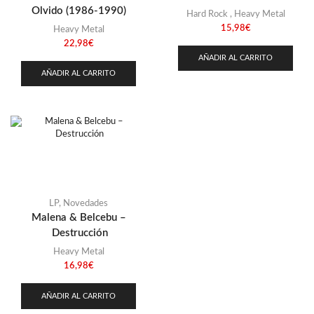
Stoner
(22)
Olvido (1986-1990)
Hard Rock
,
Heavy Metal
Thrash Metal
(108)
15,98
€
Heavy Metal
22,98
€
AÑADIR AL CARRITO
AÑADIR AL CARRITO
LP
,
Novedades
Malena & Belcebu –
Destrucción
Heavy Metal
16,98
€
AÑADIR AL CARRITO