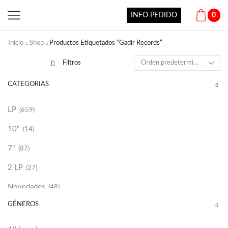
INFO PEDIDO
0
Inicio
Shop
Productos Etiquetados “Gadir Records”
Filtros
CATEGORÍAS
LP
(659)
10"
(14)
7"
(87)
2 LP
(27)
Novedades
(48)
GÉNEROS
Vinilako
(34)
Sold Out
(256)