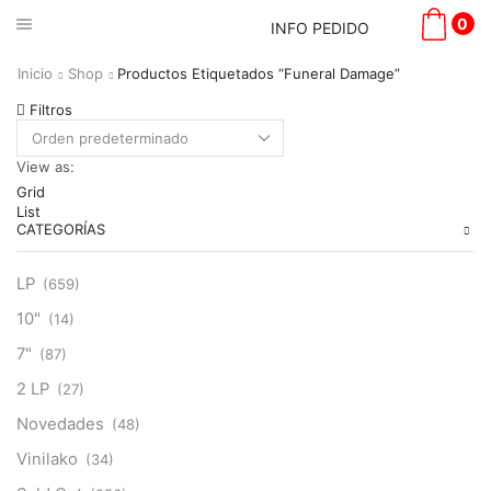
0
INFO PEDIDO
Inicio
Shop
Productos Etiquetados “Funeral Damage”
Filtros
View as:
Grid
List
CATEGORÍAS
LP
(659)
10"
(14)
7"
(87)
2 LP
(27)
Novedades
(48)
Vinilako
(34)