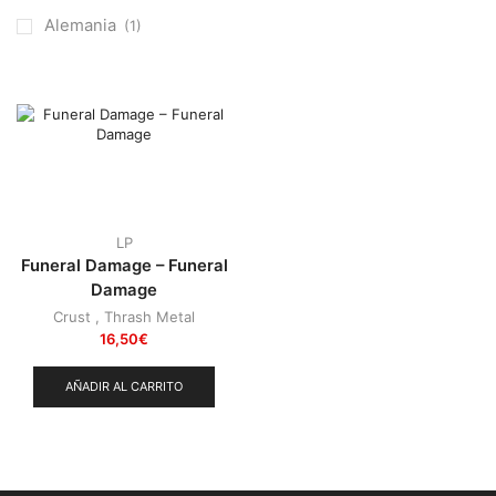
Otros
(38)
Alemania
(1)
Prog
(25)
Punk
(146)
Sludge
(35)
Stoner
(22)
Thrash Metal
(108)
LP
Funeral Damage – Funeral
Damage
Crust
,
Thrash Metal
16,50
€
AÑADIR AL CARRITO