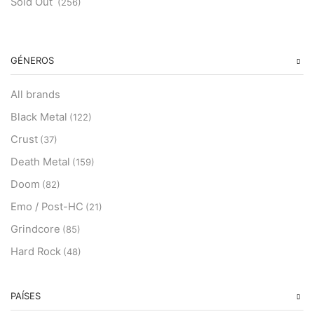
Sold Out
(256)
GÉNEROS
All brands
Black Metal
(122)
Crust
(37)
Death Metal
(159)
Doom
(82)
Emo / Post-HC
(21)
Grindcore
(85)
Hard Rock
(48)
Hardcore
(153)
Heavy Metal
PAÍSES
(91)